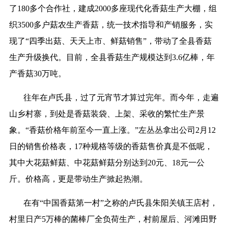
了180多个合作社，建成2000多座现代化香菇生产大棚，组
织3500多户菇农生产香菇，统一技术指导和产销服务，实
现了“四季出菇、天天上市、鲜菇销售”，带动了全县香菇
生产升级换代。目前，全县香菇生产规模达到3.6亿棒，年
产香菇30万吨。
往年在卢氏县，过了元宵节才算过完年。而今年，走遍
山乡村寨，到处是香菇装袋、上架、采收的繁忙生产景
象。“香菇价格年前至今一直上涨。”左丛丛拿出公司2月12
日的销售价格表，17种规格等级的香菇售价真是不低呢，
其中大花菇鲜菇、中花菇鲜菇分别达到20元、18元一公
斤。价格高，更是带动生产掀起热潮。
在有“中国香菇第一村”之称的卢氏县朱阳关镇王店村，
村里日产5万棒的菌棒厂全负荷生产，村前屋后、河滩田野