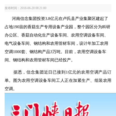
发布时间：2018-06-20 08:21:00
河南信念集团投资3.8亿元在卢氏县产业集聚区建起了
占地190亩的香菇生产专用设
备产业园，整个园区分为科研
办公区、香菇自动化生产设备车间、农用空调设备
车间、
电气设备车间、钢结构和农用管材车间，设计年加工农用
空调1000套、钢
结构产品3万吨。目前，农用空调设备车
间、钢结构和农用管材车间已经投产。
据悉，信念集团近日已接到1亿元的农用空调产品订
单。图为农用空调设备车间工
人正在加紧生产、组装农用
空调。