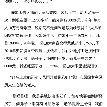
7900元，一次分得8505元。”
陈加太告诉我们，黄瓜罢园、苦瓜上市，两天采摘一
次，到现在累计12700多斤，
能分到12500多元，今年他收
入10万元有希望！
说话间不觉问到老陈为啥致贫？“大儿子
因家穷借钱还债，和媳妇生气，结婚刚
一年喝农药了。那
是1998年，20年啦。”陈加太声音变得悲戚起来，“小儿子
2010年突发脑血管疾病，没钱看，我在外地打工还没回来
他就没了，留下俩孙子
，小的刚一岁。俩儿子总共欠了
6000元，我还账还了这一二十年。”陈加太眼里
含满泪水。
“账马上就能还清，风雨过后见彩虹!”我们安慰因贫穷经
历人生心酸的老人。
“是哩是哩，我是易地扶贫搬迁户，如今快要搬到新楼
房了，俩孙子上学都有补
助政策，老伴看病也报销，我们