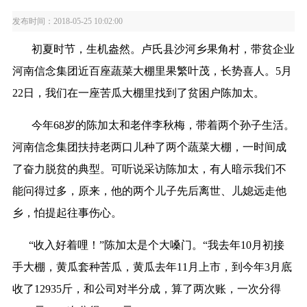
发布时间：2018-05-25 10:02:00
初夏时节，生机盎然。卢氏县沙河乡果角村，带贫企业
河南信念集团近百座蔬菜
大棚里果繁叶茂，长势喜人。5月
22日，我们在一座苦瓜大棚里找到了贫困户陈加
太。
今年68岁的陈加太和老伴李秋梅，带着两个孙子生活。
河南信念集团扶持老两口
儿种了两个蔬菜大棚，一时间成
了奋力脱贫的典型。可听说采访陈加太，有人暗
示我们不
能问得过多，原来，他的两个儿子先后离世、儿媳远走他
乡，怕提起往
事伤心。
“收入好着哩！”陈加太是个大嗓门。“我去年10月初接
手大棚，黄瓜套种苦瓜
，黄瓜去年11月上市，到今年3月底
收了12935斤，和公司对半分成，算了两次账
，一次分得